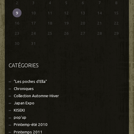
2
3
4
5
6
7
8
9
10
11
12
13
14
15
16
17
18
19
20
21
22
23
24
25
26
27
28
29
30
31
CATÉGORIES
"Les poches d'Ella"
Chroniques
Collection Automne-Hiver
Japan Expo
KISEKI
pop'up
Printemp-été 2010
Printemps 2011