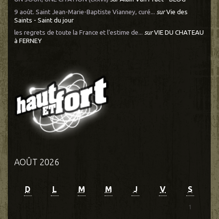
9 août. Saint Jean-Marie-Baptiste Vianney, curé...
sur
Vie des
Saints - Saint du jour
les regrets de toute la France et l'estime de...
sur
VIE DU CHATEAU
à FERNEY
AOÛT 2026
D
L
M
M
J
V
S
1