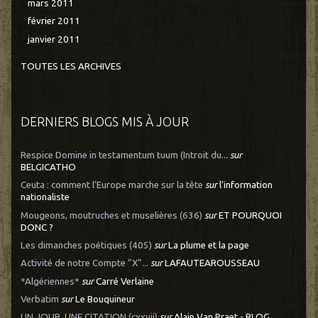
mars 2011
février 2011
janvier 2011
TOUTES LES ARCHIVES
DERNIERS BLOGS MIS À JOUR
Respice Domine in testamentum tuum (Introit du...
sur
BELGICATHO
Ceuta : comment l’Europe marche sur la tête
sur
l'information
nationaliste
Mougeons, moutruches et muselières (636)
sur
ET POURQUOI
DONC ?
Les dimanches poétiques (405)
sur
La plume et la page
Activité de notre Compte ”X”...
sur
LAFAUTEAROUSSEAU
*Algériennes*
sur
Carré Verlaine
Verbatim
sur
Le Bouquineur
UN JOUR, UNE CITATION (cxxvii)
sur
Alain Van Praet - BLOG