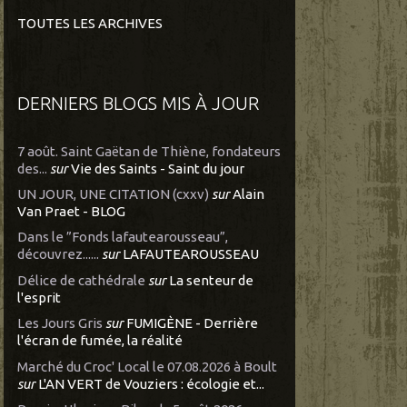
TOUTES LES ARCHIVES
DERNIERS BLOGS MIS À JOUR
7 août. Saint Gaëtan de Thiène, fondateurs
des...
sur
Vie des Saints - Saint du jour
UN JOUR, UNE CITATION (cxxv)
sur
Alain
Van Praet - BLOG
Dans le ”Fonds lafautearousseau”,
découvrez......
sur
LAFAUTEAROUSSEAU
Délice de cathédrale
sur
La senteur de
l'esprit
Les Jours Gris
sur
FUMIGÈNE - Derrière
l'écran de fumée, la réalité
Marché du Croc' Local le 07.08.2026 à Boult
sur
L'AN VERT de Vouziers : écologie et...