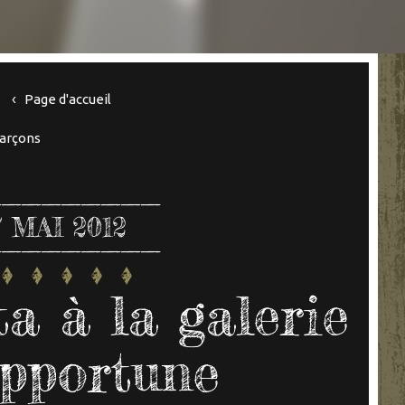
Page d'accueil
garçons
7
MAI 2012
 à la galerie
pportune