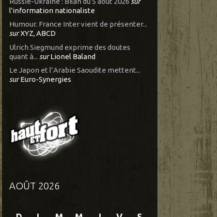
Russie-Ukraine : Bilan du 5 août 2026
sur
l'information nationaliste
Humour. France Inter vient de présenter...
sur
XYZ, ABCD
Ulrich Siegmund exprime des doutes
quant à...
sur
Lionel Baland
Le Japon et l’Arabie Saoudite mettent...
sur
Euro-Synergies
AOÛT 2026
D
L
M
M
J
V
S