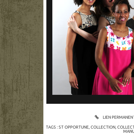
LIEN PERMANEN
TAGS :
ST OPPORTUNE
,
COLLECTION
,
COLLECT
MANU