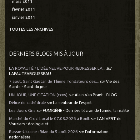
mars 2011
février 2011
janvier 2011
TOUTES LES ARCHIVES
DERNIERS BLOGS MIS À JOUR
LA ROYAUTÉ ? L'IDÉE NEUVE POUR REDRESSER LA...
sur
LAFAUTEAROUSSEAU
7 août. Saint Gaëtan de Thiène, fondateurs des...
sur
Vie des
Saints - Saint du jour
UN JOUR, UNE CITATION (cxxv)
sur
Alain Van Praet - BLOG
Délice de cathédrale
sur
La senteur de l'esprit
Les Jours Gris
sur
FUMIGÈNE - Derrière l'écran de fumée, la réalité
Marché du Croc' Local le 07.08.2026 à Boult
sur
L'AN VERT de
Vouziers : écologie et...
Russie-Ukraine : Bilan du 5 août 2026
sur
l'information
nationaliste