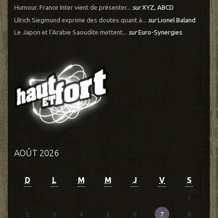
Humour. France Inter vient de présenter...
sur
XYZ, ABCD
Ulrich Siegmund exprime des doutes quant à...
sur
Lionel Baland
Le Japon et l’Arabie Saoudite mettent...
sur
Euro-Synergies
AOÛT 2026
D
L
M
M
J
V
S
1
2
3
4
5
6
7
8