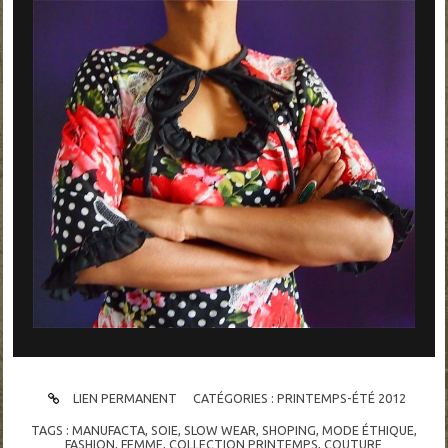
LIEN PERMANENT
CATÉGORIES :
PRINTEMPS-ÉTÉ 2012
TAGS :
MANUFACTA
,
SOIE
,
SLOW WEAR
,
SHOPING
,
MODE ÉTHIQUE
,
FASHION
,
FEMME
,
COLLECTION PRINTEMPS
,
COUTURE