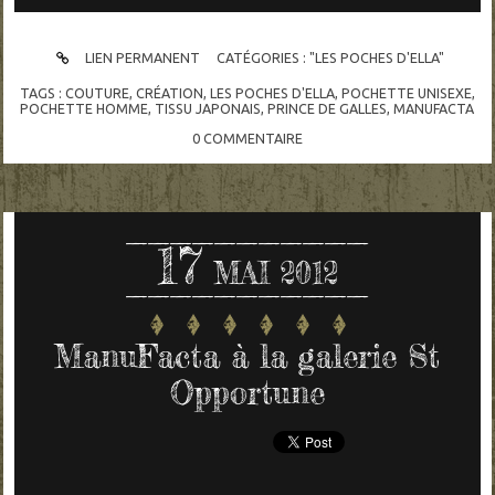
LIEN PERMANENT
CATÉGORIES :
"LES POCHES D'ELLA"
TAGS :
COUTURE
,
CRÉATION
,
LES POCHES D'ELLA
,
POCHETTE UNISEXE
,
POCHETTE HOMME
,
TISSU JAPONAIS
,
PRINCE DE GALLES
,
MANUFACTA
0
COMMENTAIRE
17
MAI 2012
ManuFacta à la galerie St
Opportune