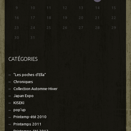
9
10
11
12
13
14
15
16
17
18
19
20
21
22
23
24
25
26
27
28
29
30
31
CATÉGORIES
"Les poches d'Ella"
Chroniques
Collection Automne-Hiver
Japan Expo
KISEKI
pop'up
Printemp-été 2010
Printemps 2011