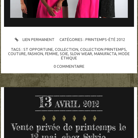
LIEN PERMANENT
CATÉGORIES :
PRINTEMPS-ÉTÉ 2012
TAGS :
ST OPPORTUNE
,
COLLECTION
,
COLLECTION PRINTEMPS
,
COUTURE
,
FASHION
,
FEMME
,
SOIE
,
SLOW WEAR
,
MANUFACTA
,
MODE
ÉTHIQUE
0
COMMENTAIRE
13
AVRIL 2012
Vente privée de printemps le
12 mai, chez Sylvie.