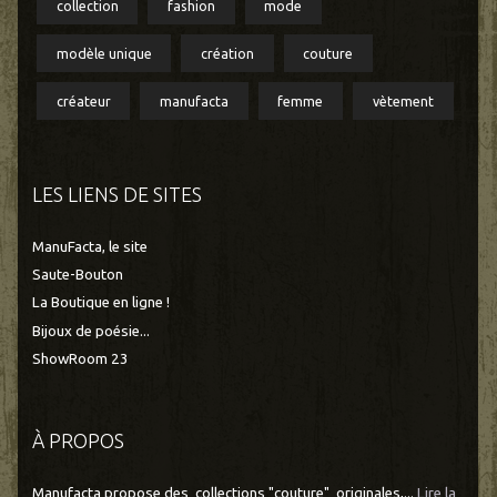
collection
fashion
mode
modèle unique
création
couture
créateur
manufacta
femme
vètement
LES LIENS DE SITES
ManuFacta, le site
Saute-Bouton
La Boutique en ligne !
Bijoux de poésie...
ShowRoom 23
À PROPOS
Manufacta propose des collections "couture" originales,...
Lire la