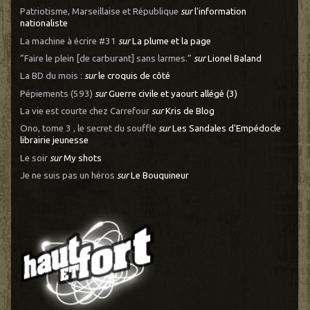
Patriotisme, Marseillaise et République
sur
l'information
nationaliste
La machine à écrire #31
sur
La plume et la page
”Faire le plein [de carburant] sans larmes.”
sur
Lionel Baland
La BD du mois :
sur
le croquis de côté
Pépiements (593)
sur
Guerre civile et yaourt allégé (3)
La vie est courte chez Carrefour
sur
Kris de Blog
Ono, tome 3 , le secret du souffle
sur
Les Sandales d'Empédocle
librairie jeunesse
Le soir
sur
My shots
Je ne suis pas un héros
sur
Le Bouquineur