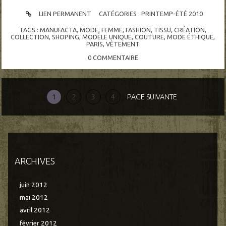
LIEN PERMANENT
CATÉGORIES :
PRINTEMP-ÉTÉ 2010
TAGS :
MANUFACTA
,
MODE
,
FEMME
,
FASHION
,
TISSU
,
CRÉATION
,
COLLECTION
,
SHOPING
,
MODÈLE UNIQUE
,
COUTURE
,
MODE ÉTHIQUE
,
PARIS
,
VÊTEMENT
0
COMMENTAIRE
1
2
3
4
PAGE SUIVANTE
ARCHIVES
juin 2012
mai 2012
avril 2012
février 2012