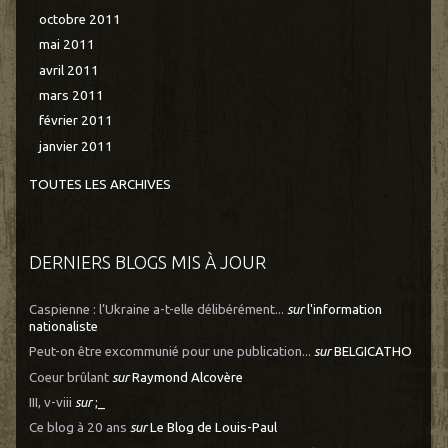
octobre 2011
mai 2011
avril 2011
mars 2011
février 2011
janvier 2011
TOUTES LES ARCHIVES
DERNIERS BLOGS MIS À JOUR
Caspienne : l’Ukraine a-t-elle délibérément...
sur
l'information
nationaliste
Peut-on être excommunié pour une publication...
sur
BELGICATHO
Coeur brûlant
sur
Raymond Alcovère
III, v-viii
sur
;_
Ce blog à 20 ans
sur
Le Blog de Louis-Paul