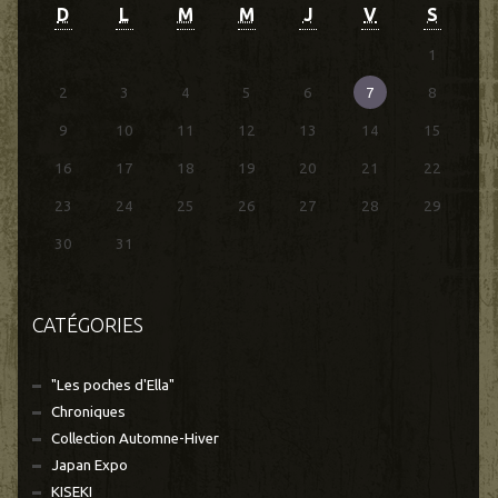
D
L
M
M
J
V
S
1
2
3
4
5
6
7
8
9
10
11
12
13
14
15
16
17
18
19
20
21
22
23
24
25
26
27
28
29
30
31
CATÉGORIES
"Les poches d'Ella"
Chroniques
Collection Automne-Hiver
Japan Expo
KISEKI