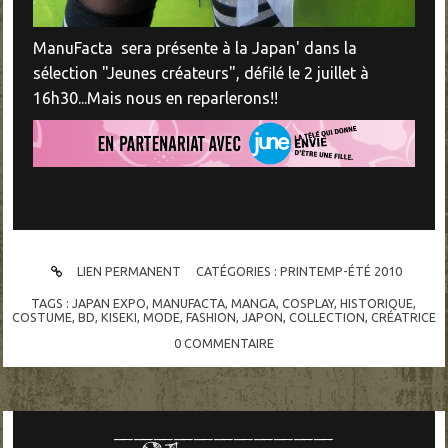
ManuFacta sera présente à la Japan' dans la
sélection "Jeunes créateurs", défilé le 2 juillet à
16h30...Mais nous en reparlerons!!
LIEN PERMANENT
CATÉGORIES :
PRINTEMP-ÉTÉ 2010
TAGS :
JAPAN EXPO
,
MANUFACTA
,
MANGA
,
COSPLAY
,
HISTORIQUE
,
COSTUME
,
BD
,
KISEKI
,
MODE
,
FASHION
,
JAPON
,
COLLECTION
,
CRÉATRICE
0
COMMENTAIRE