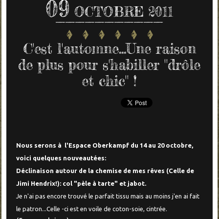
09
OCTOBRE 2011
C'est l'automne...Une raison
de plus pour s'habiller "drôle
et chic" !
Nous serons à l'Espace Oberkampf du 14 au 20 octobre,
voici quelques nouveautées:
Déclinaison autour de la chemise de mes rêves (Celle de
Jimi Hendrix!): col "pèle à tarte" et jabot.
Je n'ai pas encore trouvé le parfait tissu mais au moins j'en ai fait
le patron...Celle -ci est en voile de coton-soie, cintrée.