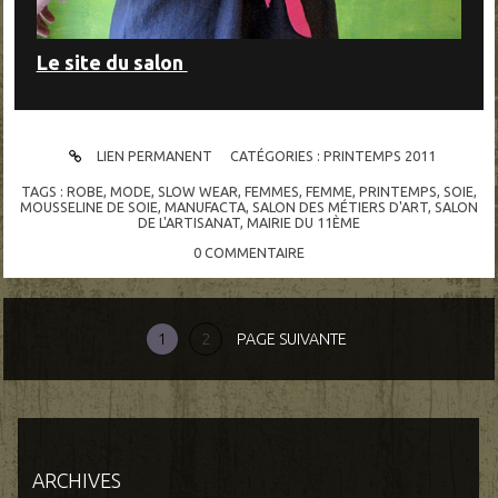
Le site du salon
LIEN PERMANENT
CATÉGORIES :
PRINTEMPS 2011
TAGS :
ROBE
,
MODE
,
SLOW WEAR
,
FEMMES
,
FEMME
,
PRINTEMPS
,
SOIE
,
MOUSSELINE DE SOIE
,
MANUFACTA
,
SALON DES MÉTIERS D'ART
,
SALON
DE L'ARTISANAT
,
MAIRIE DU 11ÈME
0
COMMENTAIRE
1
2
PAGE SUIVANTE
ARCHIVES