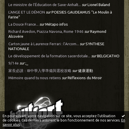
Le ministre de l'Éducation de Saxe-Anhalt...
sur
Lionel Baland
L'ANGE ET LE DÉMON
sur
POESIES GAUDEAMUS ”Le Moulin à
Farine”
La Douce France...
sur
Métapo infos
Richard Avedon, Piazza Navona, Rome 1946
sur
Raymond
Alcovère
Carton jaune à Laurence Ferrari : l’Arcom...
sur
SYNTHESE
NATIONALE
Le développement de la formation sacerdotale...
sur
BELGICATHO
9/14e
sur
;_
家長必讀：IB中學入學準備與選校攻略
sur
健康運動
Mémoire quand tu nous retiens
sur
Réflexions du Miroir
En poursuivant votre navigation sur ce site, vous acceptez l'utilisation
de cookies. Ces derniers assurent le bon fonctionnement de nos services.
En
savoir plus
.